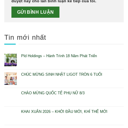
duyệt này cho lần bình luận kế tiếp của tôi.
Tin mới nhất
Pld Holdings – Hành Trình 18 Năm Phát Triển
CHÚC MỪNG SINH NHẬT LIGOT TRÒN 6 TUỔI
CHÀO MỪNG QUỐC TẾ PHỤ NỮ 8/3
KHAI XUÂN 2026 – KHỞI ĐẦU MỚI, KHÍ THẾ MỚI