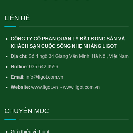
LIÊN HỆ
CÔNG TY CỔ PHẦN QUẢN LÝ BẤT ĐỘNG SẢN VÀ
KHÁCH SẠN CUỘC SỐNG NHẸ NHÀNG LIGOT
Địa chỉ
: Số 4 ngõ 34 Giang Văn Minh, Hà Nội, Việt Nam
Hotline
: 035 642 4556
Email
: info@ligot.com.vn
Website
: www.ligot.vn - www.ligot.com.vn
CHUYÊN MỤC
Giới thiệu về Ligot