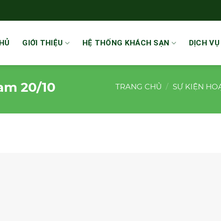
HỦ
GIỚI THIỆU
HỆ THỐNG KHÁCH SẠN
DỊCH VỤ
am 20/10
TRANG CHỦ
/
SỰ KIỆN HO