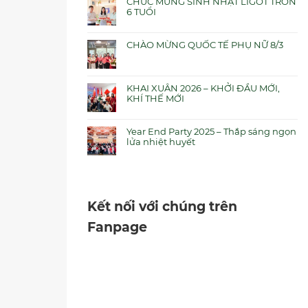
CHÚC MỪNG SINH NHẬT LIGOT TRÒN
6 TUỔI
CHÀO MỪNG QUỐC TẾ PHỤ NỮ 8/3
KHAI XUÂN 2026 – KHỞI ĐẦU MỚI,
KHÍ THẾ MỚI
Year End Party 2025 – Thắp sáng ngọn
lửa nhiệt huyết
Kết nối với chúng trên
Fanpage