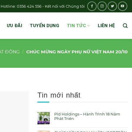
Hotline: 0356 424 556 - Kết nối với Chúng tôi
ƯU ĐÃI
TUYỂN DỤNG
TIN TỨC
LIÊN HỆ
ẠT ĐỘNG
/
CHÚC MỪNG NGÀY PHỤ NỮ VIỆT NAM 20/10
Tin mới nhất
Pld Holdings – Hành Trình 18 Năm
Phát Triển