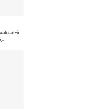
mạnh mẽ và
ày.