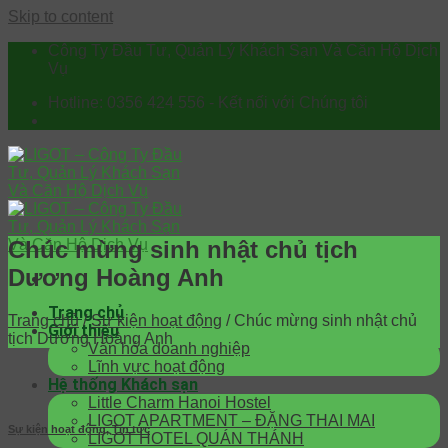
Skip to content
Công Ty Đầu Tư, Quản Lý Khách Sạn Và Căn Hộ Dịch
Vụ
Hotline: 0356 424 556 - Kết nối với Chúng tôi
Chúc mừng sinh nhật chủ tịch
Dương Hoàng Anh
Trang chủ
Trang chủ
/
Sự kiện hoạt động
/
Chúc mừng sinh nhật chủ
Giới thiệu
tịch Dương Hoàng Anh
Văn hóa doanh nghiệp
Lĩnh vực hoạt động
Hệ thống Khách sạn
Little Charm Hanoi Hostel
LIGOT APARTMENT – ĐẶNG THAI MAI
Sự kiện hoạt động
,
Tin tức
LIGOT HOTEL QUÁN THÁNH