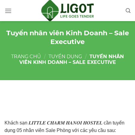
Skip
to
content
Tuyển nhân viên Kinh Doanh – Sale
Executive
TRANG CHỦ
/
TUYỂN DỤNG
/
TUYỂN NHÂN
VIÊN KINH DOANH – SALE EXECUTIVE
Khách sạn 𝑳𝑰𝑻𝑻𝑳𝑬 𝑪𝑯𝑨𝑹𝑴 𝑯𝑨𝑵𝑶𝑰 𝑯𝑶𝑺𝑻𝑬𝑳 cần tuyển
dụng 05 nhân viên Sale Phòng với các yêu cầu sau: