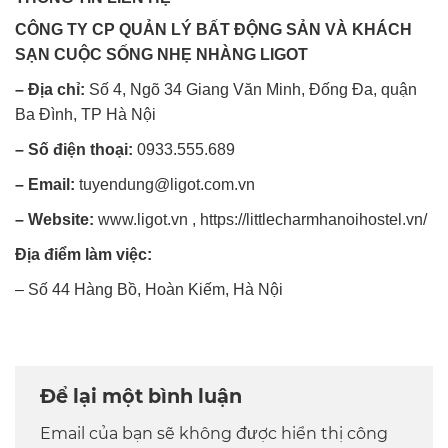
CÔNG TY CP QUẢN LÝ BẤT ĐỘNG SẢN VÀ KHÁCH
SẠN CUỘC SỐNG NHẸ NHÀNG LIGOT
– Địa chỉ:
Số 4, Ngõ 34 Giang Văn Minh, Đống Đa, quận
Ba Đình, TP Hà Nội
– Số điện thoại:
0933.555.689
– Email:
tuyendung@ligot.com.vn
– Website:
www.ligot.vn
, https://littlecharmhanoihostel.vn/
Địa điểm làm việc:
– Số 44 Hàng Bồ, Hoàn Kiếm, Hà Nội
Để lại một bình luận
Email của bạn sẽ không được hiển thị công