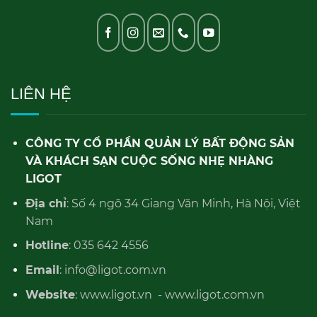
LIÊN HỆ
CÔNG TY CỔ PHẦN QUẢN LÝ BẤT ĐỘNG SẢN
VÀ KHÁCH SẠN CUỘC SỐNG NHẸ NHÀNG
LIGOT
Địa chỉ
: Số 4 ngõ 34 Giang Văn Minh, Hà Nội, Việt
Nam
Hotline
: 035 642 4556
Email
: info@ligot.com.vn
Website
: www.ligot.vn - www.ligot.com.vn